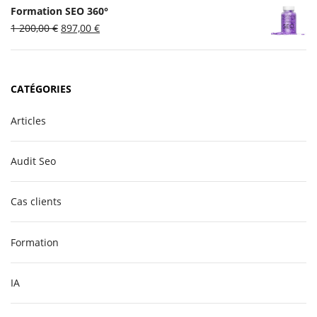
Formation SEO 360°
était :
est :
Le
Le
1 200,00
€
897,00
€
497,00 €.
297,00 €.
prix
prix
initial
actuel
était :
est :
CATÉGORIES
1
897,00 €.
200,00 €.
Articles
Audit Seo
Cas clients
Formation
IA